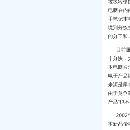
垃圾转移
电脑在内
手笔记本
境到分拣
的分工和
目前
十分快，
本电脑被
电子产品
来源是库
由于竟争
产品”也不
20
本新品价