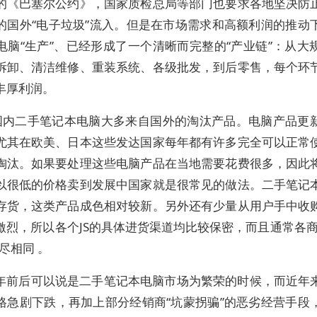
的《巴塞尔公约》，国家质检总局等部门也要求各地坚决防
的国外“电子垃圾”流入。但是在市场需求和高额利润的推动
电脑“生产”、已经形成了一个清晰而完整的“产业链”：从大
拆卸、清洁维修、重装系统、各级批发，到后零售，每个环
丰厚利润。
国内二手笔记本电脑大多来自国外的淘汰产品。电脑产品更
尤其在欧美、日本这些发达国家每年都有许多完全可以正常
淘汰。如果要处理这些电脑产品在当地需要花费很多，因此
以很低的价格卖到发展中国家就是很常见的做法。二手笔记
存货，这类产品成色相对较新。另外还有少量从用户手中收
激烈，所以各个JS的具体进货渠道均比较保密，而且通常各商
尽相同 。
02年前后可以说是二手笔记本电脑市场为繁荣的时候，而近年
格急剧下跌，再加上部分经销商“坑蒙拐骗”的恶劣经营手段