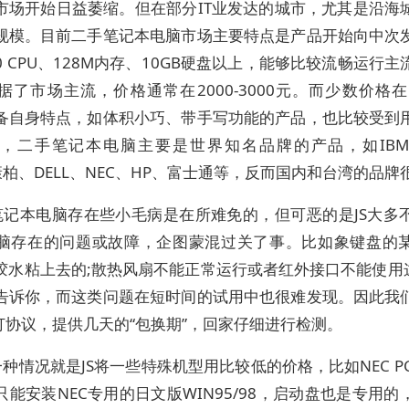
市场开始日益萎缩。但在部分IT业发达的城市，尤其是沿海
规模。目前二手笔记本电脑市场主要特点是产品开始向中次
 500 CPU、128M内存、10GB硬盘以上，能够比较流畅运行
据了市场主流，价格通常在2000-3000元。而少数价格在1
备自身特点，如体积小巧、带手写功能的产品，也比较受到
，二手笔记本电脑主要是世界知名品牌的产品，如IB
康柏、DELL、NEC、HP、富士通等，反而国内和台湾的品
笔记本电脑存在些小毛病是在所难免的，但可恶的是JS大多
脑存在的问题或故障，企图蒙混过关了事。比如象键盘的
胶水粘上去的;散热风扇不能正常运行或者红外接口不能使用这
告诉你，而这类问题在短时间的试用中也很难发现。因此我
签订协议，提供几天的“包换期”，回家仔细进行检测。
种情况就是JS将一些特殊机型用比较低的价格，比如NEC P
只能安装NEC专用的日文版WIN95/98，启动盘也是专用的