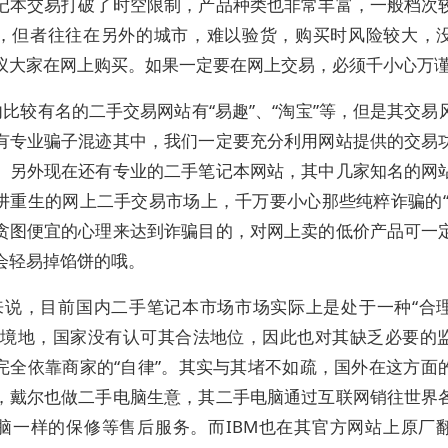
记本交易打破了时空限制，产品种类也非常丰富，一般档次
，但者往往在另外的城市，难以验货，购买时风险较大，
议大家在网上购买。如果一定要在网上交易，必须千小心万
比较有名的二手交易网站有“易趣”、“淘宝”等，但是其交易
有专业骗子混迹其中，我们一定要充分利用网站提供的交易
。另外现在还有专业的二手笔记本网站，其中几家知名的网
阱重生的网上二手交易市场上，千万要小心那些纯粹诈骗的“
贪图便宜的心理来达到诈骗目的，对网上卖的低价产品可一
会轻易掉馅饼的哦。
来说，目前国内二手笔记本市场市场实际上是处于一种“合
尬境地，国家没有认可其合法地位，因此也对其缺乏必要的
完全依靠商家的“自律”。其实与其堵不如疏，国外在这方面
，戴尔也做二手电脑生意，其二手电脑通过互联网销往世界
脑一样的保修等售后服务。而IBM也在其官方网站上原厂