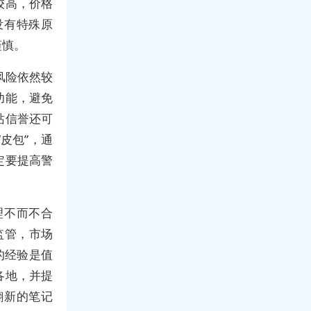
较高，价格
没有特殊原
谨慎。
风险依然较
功能，避免
站信誉还可
皮包”，通
定要提高警
理不而不合
监管，市场
的经验是值
各地，并提
翻新的笔记