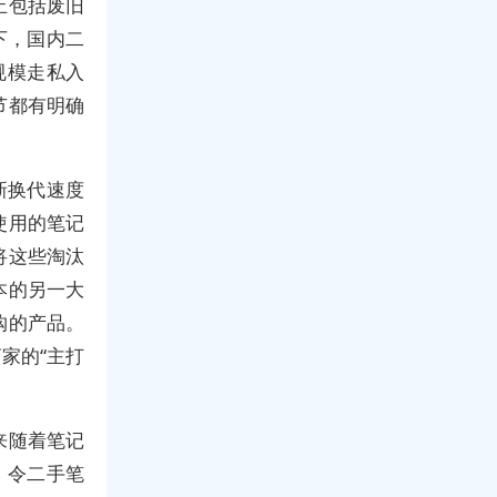
止包括废旧
下，国内二
规模走私入
节都有明确
新换代速度
使用的笔记
将这些淘汰
本的另一大
购的产品。
家的“主打
来随着笔记
，令二手笔