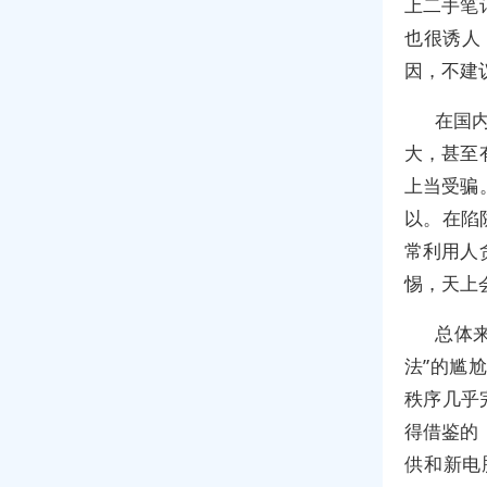
上二手笔
也很诱人
因，不建
在国内
大，甚至
上当受骗
以。在陷
常利用人
惕，天上
总体
法”的尴
秩序几乎
得借鉴的
供和新电