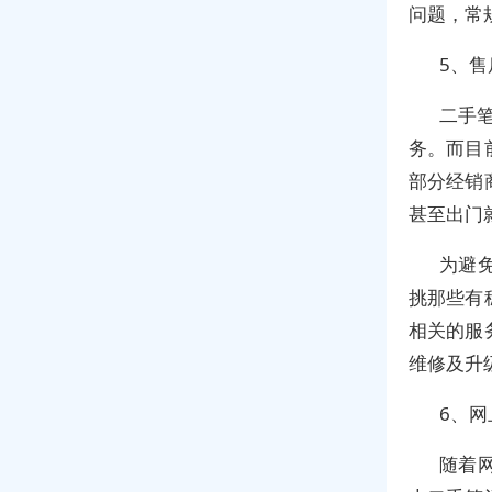
问题，常
5、
二手
务。而目
部分经销
甚至出门
为避
挑那些有
相关的服
维修及升
6、
随着