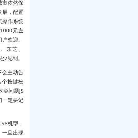
城市依然保
发展，配置
主流操作系统
000元左
用户欢迎。
M、东芝、
牌很少见到。
不会主动告
某个按键松
类问题JS
们一定要记
C98机型，
，一旦出现