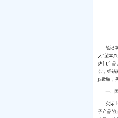
笔记
人“望本
热门产品
杂，经销
JS欺骗
一、
实际
子产品的